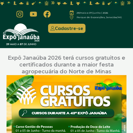
Ir
para
I
Y
F
29/maio a 07/junho | 2026
Parque de Exposições, Janaúba/MG
n
o
a
o
s
u
c
conteúdo
Cadastre-se
t
t
e
a
u
b
g
b
o
r
e
o
Expô Janaúba 2026 terá cursos gratuitos e
a
k
certificados durante a maior festa
agropecuária do Norte de Minas
m