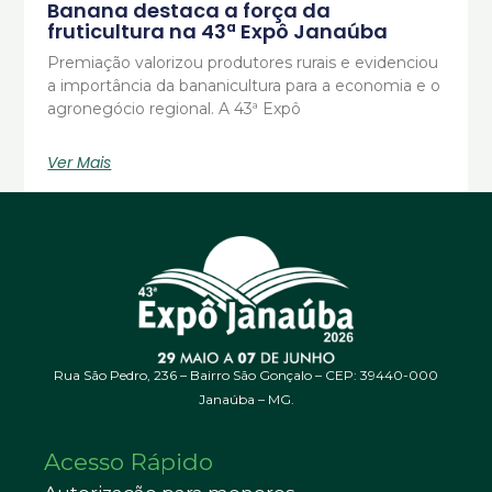
Banana destaca a força da
fruticultura na 43ª Expô Janaúba
Premiação valorizou produtores rurais e evidenciou
a importância da bananicultura para a economia e o
agronegócio regional. A 43ª Expô
Ver Mais
Rua São Pedro, 236 – Bairro São Gonçalo – CEP: 39440-000
Janaúba – MG.
Acesso Rápido