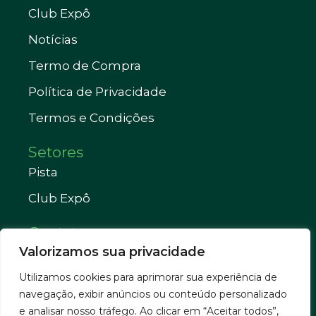
Club Expô
Notícias
Termo de Compra
Política de Privacidade
Termos e Condições
Setores
Pista
Club Expô
Contatos
Valorizamos sua privacidade
Telefone: (38) 3821-1033
Utilizamos cookies para aprimorar sua experiência de
WhatsApp: (38) 3821-2835
navegação, exibir anúncios ou conteúdo personalizado
sindjanauba@gmail.com
e analisar nosso tráfego. Ao clicar em “Aceitar todos”,