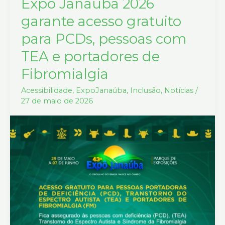
Expô Janaúba 2026
Expô
Janaúba
garante acesso gratuito
2026
para PCDs, pessoas com
garante
TEA e portadores de
acesso
gratuito
Fibromialgia
para
Acessibilidade
,
ExpoJanaúba
,
Inclusão
,
Notícias
/
PCDs,
27 de maio de 2026
pessoas
com
TEA
e
portadores
de
Fibromialgia