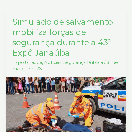
Simulado de salvamento
Simulado
de
mobiliza forças de
salvamento
segurança durante a 43ª
mobiliza
Expô Janaúba
forças
de
ExpoJanaúba
,
Notícias
,
Segurança Publica
/
31 de
segurança
maio de 2026
durante
a
43ª
Expô
Janaúba