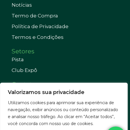
Notícias
Termo de Compra
Política de Privacidade
Termos e Condições
Setores
Pista
Club Expô
Contatos
Valorizamos sua privacidade
Telefone: (38) 3821-1033
Utilizamos cookies para aprimorar sua experiência de
WhatsApp: (38) 3821-2835
navegação, exibir anúncios ou conteúdo personalizado
sindjanauba@gmail.com
e analisar nosso tráfego. Ao clicar em “Aceitar todos”,
você concorda com nosso uso de cookies.