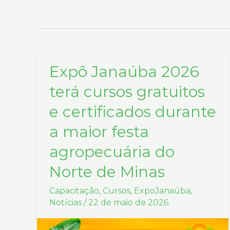
Expô Janaúba 2026
Expô
Janaúba
terá cursos gratuitos
2026
e certificados durante
terá
a maior festa
cursos
gratuitos
agropecuária do
e
Norte de Minas
certificados
durante
Capacitação
,
Cursos
,
ExpoJanaúba
,
a
Notícias
/
22 de maio de 2026
maior