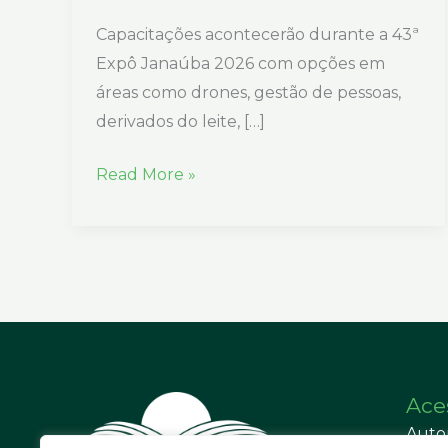
Capacitações acontecerão durante a 43ª
Expô Janaúba 2026 com opções em
áreas como drones, gestão de pessoas,
derivados do leite, […]
Read More »
Ace
Auto