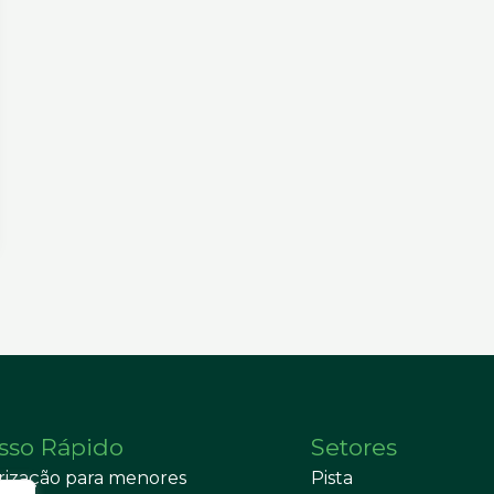
sso Rápido
Setores
rização para menores
Pista