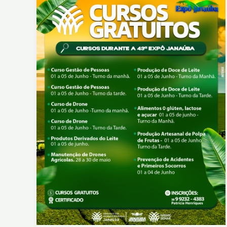
festa
agropecuária
do
Norte
de
Minas